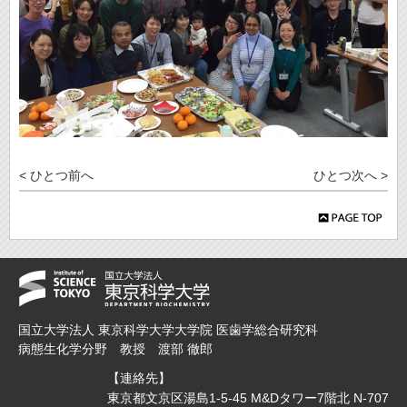
< ひとつ前へ
ひとつ次へ >
国立大学法人 東京科学大学大学院 医歯学総合研究科
病態生化学分野 教授 渡部 徹郎
【連絡先】
東京都文京区湯島1-5-45 M&Dタワー7階北 N-707