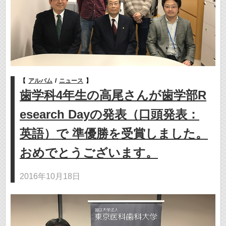
【
アルバム
/
ニュース
】
歯学科4年生の高尾さんが歯学部R
esearch Dayの発表（口頭発表：
英語）で 準優勝を受賞しました。
おめでとうございます。
2016年10月18日