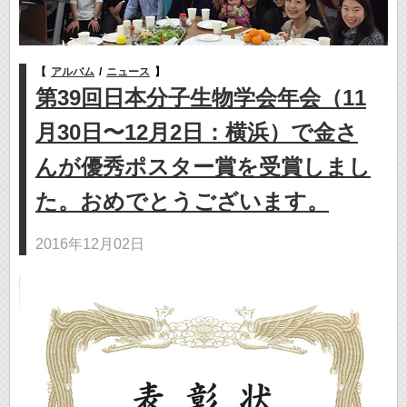
【
アルバム
/
ニュース
】
第39回日本分子生物学会年会（11
月30日〜12月2日：横浜）で金さ
んが優秀ポスター賞を受賞しまし
た。おめでとうございます。
2016年12月02日