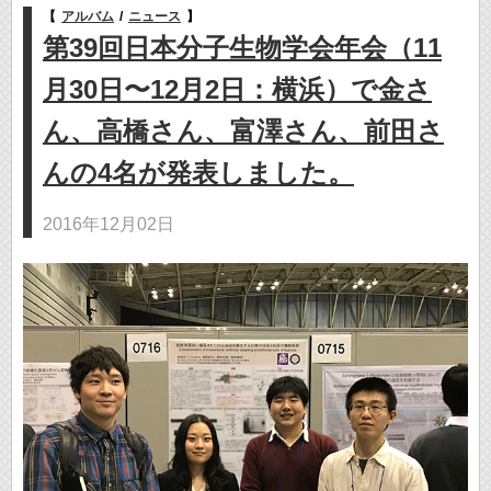
【
アルバム
/
ニュース
】
第39回日本分子生物学会年会（11
月30日〜12月2日：横浜）で金さ
ん、高橋さん、富澤さん、前田さ
んの4名が発表しました。
2016年12月02日