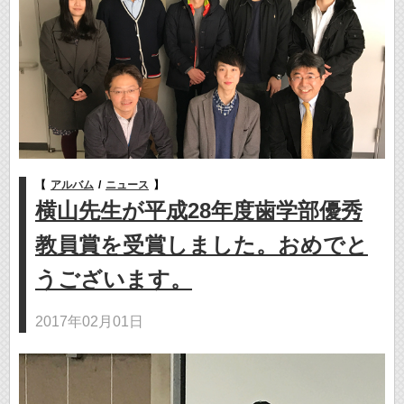
【
アルバム
/
ニュース
】
横山先生が平成28年度歯学部優秀
教員賞を受賞しました。おめでと
うございます。
2017年02月01日