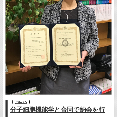
【
アルバム
】
分子細胞機能学と合同で納会を行